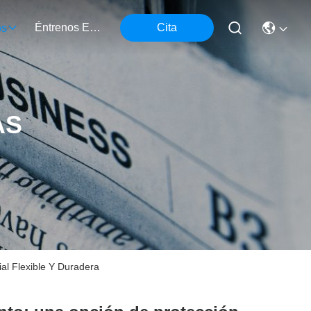
Éntrenos En Contacto Con
Cita
os
AS
al Flexible Y Duradera