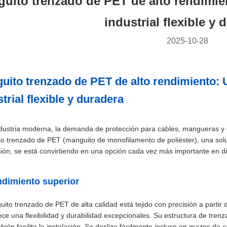
uito trenzado de PET de alto rendimie
industrial flexible y 
2025-10-28
uito trenzado de PET de alto rendimiento: 
trial flexible y duradera
ndustria moderna, la demanda de protección para cables, mangueras y
o trenzado de PET (manguito de monofilamento de poliéster), una solució
sión, se está convirtiendo en una opción cada vez más importante en di
ndimiento superior
uito trenzado de PET de alta calidad está tejido con precisión a part
ce una flexibilidad y durabilidad excepcionales. Su estructura de trenza
bién facilita la instalación. Se desliza fácilmente incluso en mazos d