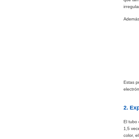
irregul
Además,
Estas p
electró
2. Ex
El tubo
1,5 vec
color, 