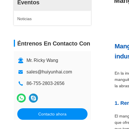
Mang
Eventos
Noticias
Éntrenos En Contacto Con
Mang
indus
Mr. Ricky Wang
sales@huiyunhai.com
En la i
manguit
86-755-2803-2656
la abra
1. Re
Contacto ahora
El mang
que ofre
que tam