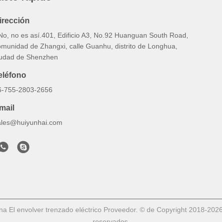
irección
 No, no es así.401, Edificio A3, No.92 Huanguan South Road,
omunidad de Zhangxi, calle Guanhu, distrito de Longhua,
iudad de Shenzhen
eléfono
6-755-2803-2656
mail
ales@huiyunhai.com
na El envolver trenzado eléctrico Proveedor. © de Copyright 2018
reservados.