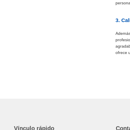
persona
3. Cal
Además 
profesi
agradab
ofrece u
Vínculo rápido
Cont