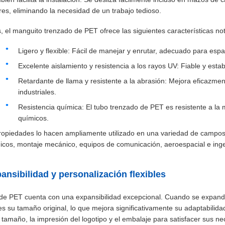
ares, eliminando la necesidad de un trabajo tedioso.
 el manguito trenzado de PET ofrece las siguientes características no
Ligero y flexible: Fácil de manejar y enrutar, adecuado para esp
Excelente aislamiento y resistencia a los rayos UV: Fiable y esta
Retardante de llama y resistente a la abrasión: Mejora eficazment
industriales.
Resistencia química: El tubo trenzado de PET es resistente a la 
químicos.
ropiedades lo hacen ampliamente utilizado en una variedad de campos,
nicos, montaje mecánico, equipos de comunicación, aeroespacial e inge
pansibilidad y personalización flexibles
 de PET cuenta con una expansibilidad excepcional. Cuando se expan
es su tamaño original, lo que mejora significativamente su adaptabili
el tamaño, la impresión del logotipo y el embalaje para satisfacer sus n