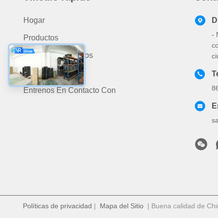
Hogar
D
-
Productos
c
Acerca De Nosotros
c
Noticias
T
8
Éntrenos En Contacto Con
E
s
Políticas de privacidad
|
Mapa del Sitio
| Buena calidad de Chi