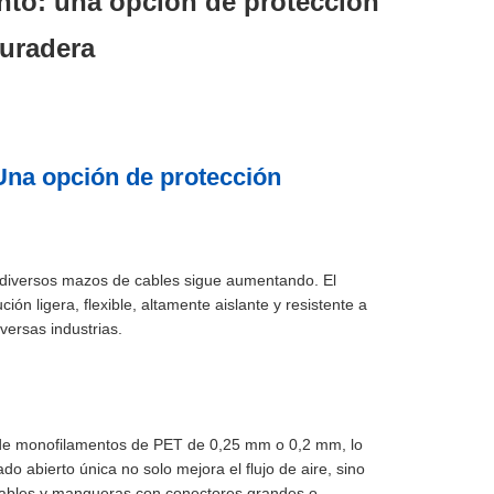
nto: una opción de protección
duradera
Una opción de protección
 diversos mazos de cables sigue aumentando. El
n ligera, flexible, altamente aislante y resistente a
versas industrias.
ir de monofilamentos de PET de 0,25 mm o 0,2 mm, lo
do abierto única no solo mejora el flujo de aire, sino
e cables y mangueras con conectores grandes o