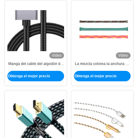
Vídeo
Vídeo
Manga del cable del algodón del
La mezcla colorea la anchura de
teclado de 2M M con los
encargo que envuelve trenzada
certificados del SGS de la UL
algodón de los PP para la
Obtenga el mejor precio
Obtenga el mejor precio
RoHS
protección del cable de alambre