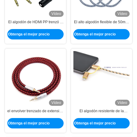
Vídeo
Vídeo
El algodón de HDMI PP trenzó el
El alto algodón flexible de 50m m
cable que envolvía la abrasión a
trenzó la manga del cable de
prueba de calor resistente
HDMI que envolvía
Obtenga el mejor precio
Obtenga el mejor precio
Vídeo
Vídeo
el envolver trenzado de extensión
El algodón resistente de la
de la suspensión de 50m m del
abrasión trenzó la manga de la
algodón de la manga roja plana
chaqueta del cable de
Obtenga el mejor precio
Obtenga el mejor precio
del cable
transmisión de la recarga que
envolvía