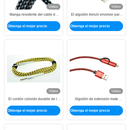
Vídeo
Vídeo
Manga resistente del cable del
El algodón trenzó envolver para
abrigo USB del alambre de la
el cable cubierto, el envolver de
abrasión a prueba de calor del
encargo del cable de la PC
Obtenga el mejor precio
Obtenga el mejor precio
algodón de los PP
Vídeo
Vídeo
El cordón colorido durable de la
Algodón de extensión mate
PC envuelve el diámetro de
trenzado envolviendo 11 colores
encargo para las industrias
favorables al medio ambiente
Obtenga el mejor precio
Obtenga el mejor precio
marítimas