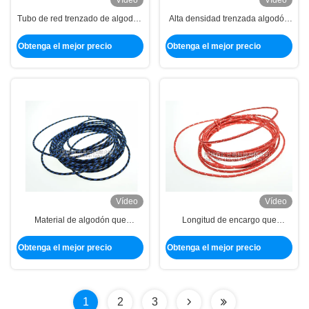
Vídeo
Vídeo
Tubo de red trenzado de algodón
Alta densidad trenzada algodón
resistente al desgaste para cable
sólido mate de la cubierta del
USB
cable que envuelve para los
Obtenga el mejor precio
Obtenga el mejor precio
teléfonos
Vídeo
Vídeo
Material de algodón que
Longitud de encargo que
envuelve trenzado de extensión,
envuelve trenzada algodón de la
manga del alambre del algodón
cubierta del tubo para las
Obtenga el mejor precio
Obtenga el mejor precio
con suavidad excelente
industrias del automóvil
1
2
3