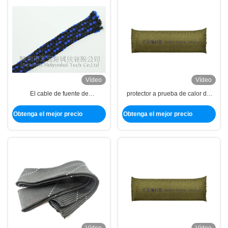
Vídeo
Vídeo
El cable de fuente de
protector a prueba de calor del
alimentación de la PC que
alambre del algodón de 20m m,
envolvía, algodón trenzó el cable
abrigo automotriz del telar de
Obtenga el mejor precio
Obtenga el mejor precio
que envolvía para el cable del
alambre de la armadura apretada
USB