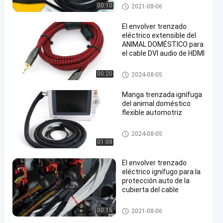
El envolver trenzado eléctrico
00:10
2021-08-06
El envolver trenzado
eléctrico extensible del
ANIMAL DOMÉSTICO para
el cable DVI audio de HDMI
en
El envolver trenzado eléctrico
00:20
2024-08-05
Manga trenzada ignífuga
del animal doméstico
flexible automotriz
El envolver trenzado eléctrico
2024-08-05
01:08
El envolver trenzado
eléctrico ignífugo para la
protección auto de la
cubierta del cable
El envolver trenzado eléctrico
00:15
2021-08-06