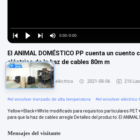
Loaded
:
0%
0:00
/
0:00
Play
Play
Play
Mute
Current
Duration
next
next
El ANIMAL DOMÉSTICO PP cuenta un cuento co
Time
eléctrico de la haz de cables 80m m
El envolver trenzado eléctrico
2021-08-06
216 Las
#
el envolver trenzado de alta temperatura
#
el envolver eléctrico
Yellow+Black+White modificado para requisitos particulares PE
para que la haz de cables arregle Detalles del producto: El ANIMAL
Mensajes del visitante