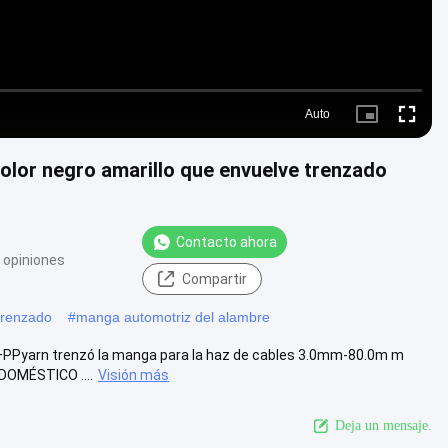
Auto
Picture-
Fullscre
in-
Picture
lor negro amarillo que envuelve trenzado
Contacto ahora
 opiniones
Compartir
 trenzado
#
manga automotriz del alambre
T+PPyarn trenzó la manga para la haz de cables 3.0mm-80.0m m
 DOMÉSTICO ....
Visión más
Deja un mensaje.