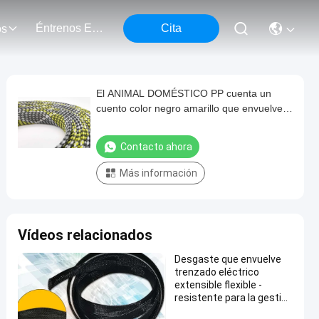
Éntrenos En Contacto Con
Cita
os
El ANIMAL DOMÉSTICO PP cuenta un
cuento color negro amarillo que envuelve
trenzado eléctrico de la haz de cables 80m
m
Contacto ahora
Más información
Vídeos relacionados
Desgaste que envuelve
trenzado eléctrico
extensible flexible -
resistente para la gestión
de cable